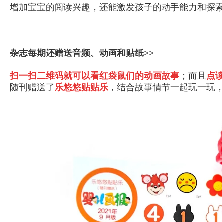
增加宝宝的阅读兴趣，还能激发孩子的动手能力和探
杂志每期还赠送音频、动画和贴纸>>
扫一扫二维码就可以看红袋鼠们的动画故事
；而且
点
随刊赠送了
乐悠悠贴贴乐
，结合故事情节一起玩一玩