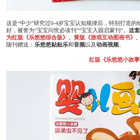
这是“中少”研究过0-4岁宝宝认知规律后，特别打造
好，被誉为“宝宝问世必读刊”“宝宝入园启蒙刊”。
这套
为红版《乐悠悠综合版》、黄版《游戏互动图画书》
随刊赠送：
乐悠悠贴贴乐
和
音频
以及
动画视频
。
红版《乐悠悠小故事