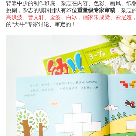
背靠中少的制作班底，杂志在内容、色彩、画风、纸
挑剔，杂志的编辑团队有
27位重量级专家审稿
，杂志
高洪波、曹文轩、金波、白冰，画家朱成梁、索尼娅
的“大牛”专家讨论、审定的！