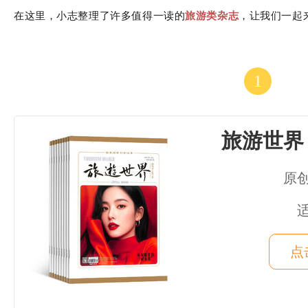
在这里，小志整理了许多值得一读的
，让我们一起
旅游类杂志
1
旅游世界
原
点