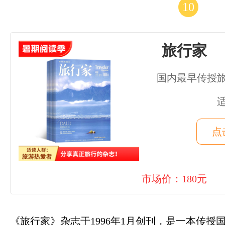
10
旅行家
国内最早传授
点
市场价：180元
《旅行家》杂志于1996年1月创刊，是一本传