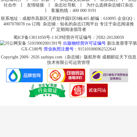
社合作
丨
友情链接
丨
杂志社导航
丨
为什么选择杂志铺订杂志
丨
客服热线：400 000 9191
联系地址：成都市高新区天府软件园E区8栋405 邮编：610095 企业QQ：
4007078078
rss
订阅
杂志铺：知名的杂志订阅平台 专注于杂志阅读推
广 定期阅读倡导者
蜀ICP备13011050号-1
ICP经营许可证编号：川B2-20120059
川公网安备 51019002001391号
出版物经营许可证编号
新出发蓉零字第
GX-C180号
营业执照注册号
：91510100696252264J
Copyright 2009-
2026
zazhipu.com
（杂志铺）版权所有 成都邮征天下信息
技术有限公司运营管理