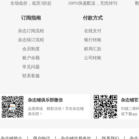
全场低价，低至3折起
100%快递配送，无忧掉刊
订阅指南
付款方式
杂志订阅流程
在线支付
杂志续订流程
银行转账
会员制度
邮局汇款
账户余额
公司转账
常见问题
联系客服
杂志铺俱乐部微信
杂志铺官
品质阅读、精彩活动！尽在杂志铺
扫描二维
俱乐部！
或下载ap
杂志铺简介
丨
用户协议
丨
杂志铺交易条款
丨
联系我们
丨
杂志