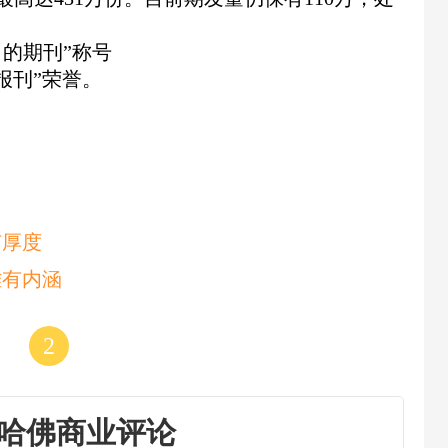
力的期刊”称号
报刊”荣誉。
有厚度
雅有内涵
2
哈佛商业评论