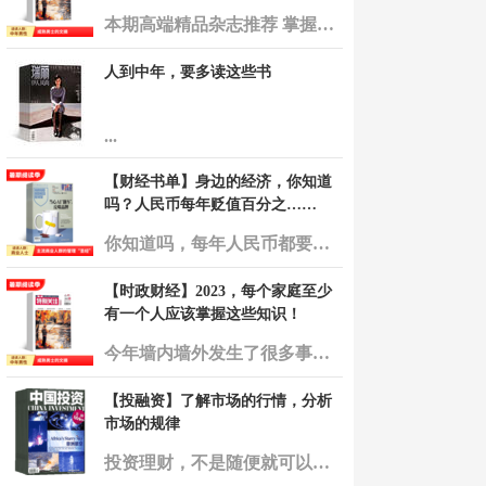
本期高端精品杂志推荐 掌握时政新闻动态 关注当下经济热点 提升商业嗅觉 把握时代脉搏 『20本』成功人士必备的优质刊物 ...
人到中年，要多读这些书
...
【财经书单】身边的经济，你知道
吗？人民币每年贬值百分之……
你知道吗，每年人民币都要贬值大约7%！二年制的银行存款利率才只有2%，所以，如果只是把钱放进银行储蓄，你的钱就是在贬值的！ 俗话说得好，你不理财，财不理你。 如果对于自己的资产疏于打理， ...
【时政财经】2023，每个家庭至少
有一个人应该掌握这些知识！
今年墙内墙外发生了很多事，从年初的裁员潮到国际贸易增速放缓，2020年中国经济的面临很多考验，猪瘟后的猪肉涨价，油价波动......对普通百姓而言似乎只是物价涨了、房价降了的问题。 华为大裁员之后的251事件贡献了 ...
【投融资】了解市场的行情，分析
市场的规律
投资理财，不是随便就可以成功的，作为专门投资的人士，需要掌握投资的方法，了解市场的行情，分析市场的规律，才能更好的规划自己的钱财。 ...