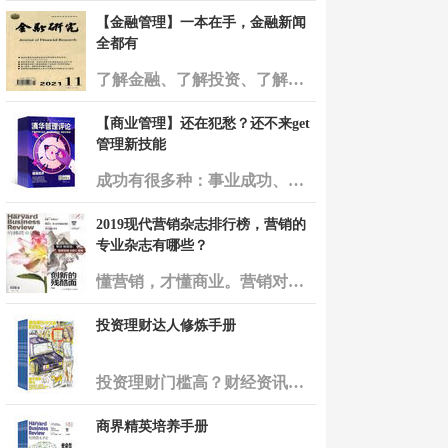
【金融管理】一本在手，金融新闻
全都有
了解金融、了解投资、了解经济，其实不需要看太多的书，这本书可谓是一本在手，金融类的新闻全都有，需要细细深究其背后的缘由。 ...
【商业管理】还在犯愁？还不来get
管理新技能
成功有很多种：事业成功、婚姻幸福、学业有成，作为职场管理人士，你成功了吗？现在就让我们一起get商业管理的新技能，一起迈向成功。 ...
2019现代营销杂志排行榜，营销的
专业杂志有哪些？
懂营销，才懂商业。营销对现代商业的发展日益重要。现在，杂志铺推荐几本2019年度营销类杂志排名，对营销有兴趣的朋友们可以关注一下哦！ 1、商业评论 杂志简介：《商业评论》杂志创刊于2002年，是中国第一本商业评论杂志，引领 ...
投资理财达人修炼手册
投资理财门槛高？财经资讯艰深难懂？那是你没找对方向！这里为你整理了一系列专业的财经杂志，商业资讯一网打尽，时刻关注财经领域的动向，用平实的语言为你梳理商业讯息，为你的投资理财提供依据。多读多看，让你变身投资理财达人！ ...
商界精英培养手册