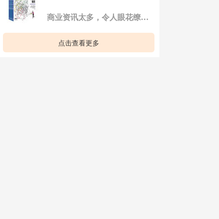
商业资讯太多，令人眼花缭乱？别怕，这里为你精选了几本专业的商业财经杂志，报道新近的商业新闻，解读社会热点，分享管理思想和商业经验，为你带来深入的评析，带你看清业界发展趋势，为你的投资决策提供依据！ 订 ...
点击查看更多