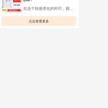
在这个快速变化的时代，拥有优秀的思维能力远比单纯的高分更为重要！ 我们应该注重培养孩子的批判性思维、创新思维、解决问题的能力以及自主学习的能力。 鼓励孩子多问为什么，教会他们如何从不同角度 ...
点击查看更多