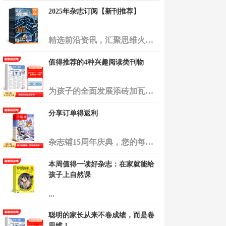
2025年杂志订阅【新刊推荐】
精选前沿资讯，汇聚思维火花。从科技前沿到文化艺术，每一期都是时代的脉动，每一页都满载新知与灵感。让这份订阅，成为您启迪智慧、拓宽视野的钥匙，与未来同行，共赴思想盛宴！" ...
值得推荐的4种兴趣阅读类刊物
为孩子的全面发展添砖加瓦，我们精心挑选了四类适合少儿的兴趣阅读类刊物——文学、科普、历史和财商新闻。这些精彩纷呈的读物旨在培养孩子的多元兴趣，激发他们探索世界的无限热情。快来一起开启知识的宝藏吧！ ...
分享订单得返利
杂志铺15周年庆典，您的每一次分享，都是对优质内容的推广，我们以返利回馈。 携手好友，共赴阅读盛宴，享受双重喜悦。 15载风雨兼程，因您而精彩，期待与您共创更多美好记忆！ ...
本周值得一读好杂志：在家就能给
孩子上自然课
...
聪明的家长从来不卷成绩，而是卷
思维！